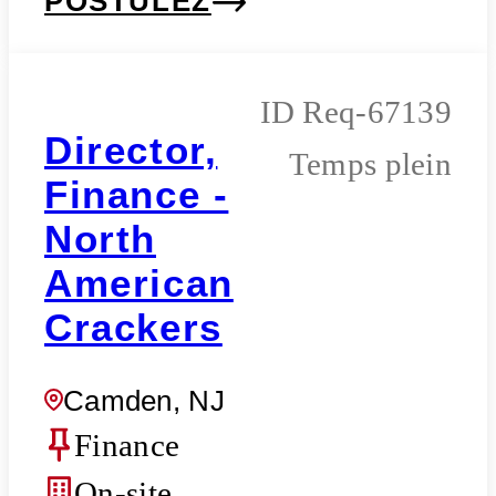
POSTULEZ
Req-67139
Director,
Temps plein
Finance -
North
American
Crackers
Camden, NJ
Finance
On-site