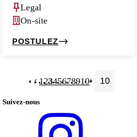
Legal
On-site
POSTULEZ
1
2
3
4
5
6
7
8
9
10
Suivez-nous