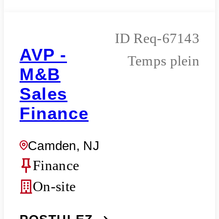
Req-67143
AVP -
Temps plein
M&B
Sales
Finance
Camden, NJ
Finance
On-site