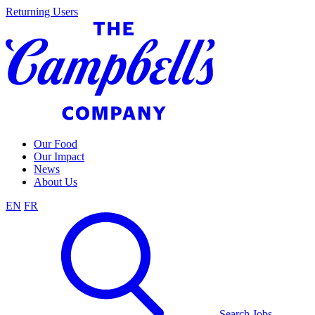
Skip
Returning Users
to
content
Our Food
Our Impact
News
About Us
EN
FR
Search Jobs