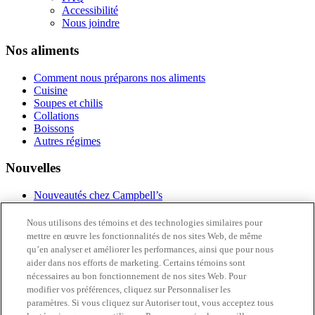
Accessibilité
Nous joindre
Nos aliments
Comment nous préparons nos aliments
Cuisine
Soupes et chilis
Collations
Boissons
Autres régimes
Nouvelles
Nouveautés chez Campbell’s
Inscrivez-vous
Nous utilisons des témoins et des technologies similaires pour
À propos de nous
mettre en œuvre les fonctionnalités de nos sites Web, de même
qu’en analyser et améliorer les performances, ainsi que pour nous
Notre histoire
aider dans nos efforts de marketing. Certains témoins sont
FAQ
nécessaires au bon fonctionnement de nos sites Web. Pour
Accessibilité
modifier vos préférences, cliquez sur Personnaliser les
Nous joindre
paramètres. Si vous cliquez sur Autoriser tout, vous acceptez tous