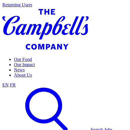
Skip
Returning Users
to
content
Our Food
Our Impact
News
About Us
EN
FR
Search Jobs